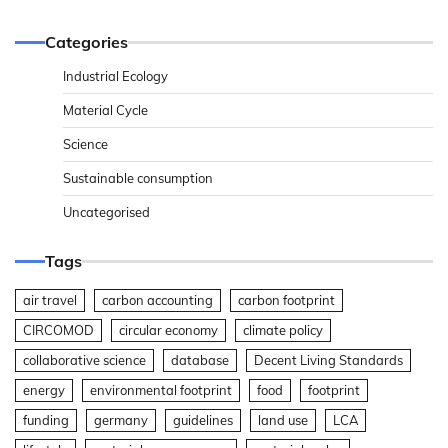
Categories
Industrial Ecology
Material Cycle
Science
Sustainable consumption
Uncategorised
Tags
air travel
carbon accounting
carbon footprint
CIRCOMOD
circular economy
climate policy
collaborative science
database
Decent Living Standards
energy
environmental footprint
food
footprint
funding
germany
guidelines
land use
LCA