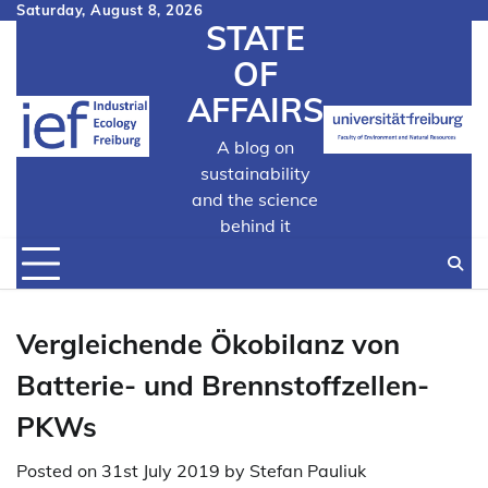
Skip
Saturday, August 8, 2026
STATE
to
content
OF
AFFAIRS
A blog on
sustainability
and the science
behind it
Vergleichende Ökobilanz von
Batterie- und Brennstoffzellen-
PKWs
Posted on
31st July 2019
by
Stefan Pauliuk