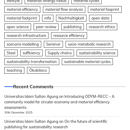
lifestyle
material-energy nexus
material cycles
material efficiency
material flow analysis
material fooprint
material footprint
mfa
Nachhaltigkeit
open data
open science
peer review
publishing
research ethics
research infrastructure
resource efficiency
scenario modelling
Seminar
socio-metabolic research
Steel
sufficiency
Supply chains
sustainability science
sustainability transformation
sustainable material cycles
teaching
Ökobilanz
Recent Comments
Universitas Islam Sultan Agung
on
Introducing ODYM-RECC – A
community model for circular economy and material efficiency
assessments
30th December 2025
Universitas Islam Sultan Agung
on
On the future of scientific
publishing for sustainability research