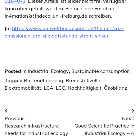
01640-8
Dieser Artikel ist leider nicht frei verfügbar,
kann aber geteilt werden. Einfach eine Email an
in4mation
’at’
indecol.uni-freiburg.de schreiben.
[5]
https://www.umweltbundesamt.de/themen/co2-
emissionen-pro-kilowattstunde-strom-sinken
Posted in
Industrial Ecology
,
Sustainable consumption
Tagged
Batteriefahrzeug
,
Brennstoffzelle
,
Elektromobilität
,
LCA
,
LCC
,
Nachhaltigkeit
,
Ökobilanz
Post
Previous:
Next:
navigation
Research infrastructure
Good Scientific Practice in
needs for industrial ecology
Industrial Ecology – A