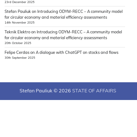
23rd December 2025
Stefan Pauliuk
on
Introducing ODYM-RECC – A community model
for circular economy and material efficiency assessments
14th November 2025
Teknik Elektro
on
Introducing ODYM-RECC – A community model
for circular economy and material efficiency assessments
20th October 2025
Felipe Cerdas
on
A dialogue with ChatGPT on stocks and flows
30th September 2025
Stefan Pauliuk © 2026
STATE OF AFFAIRS
Theme: News Hub By
Adore Themes
.